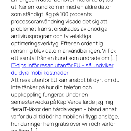
ut. När en kund kom in med en äldre dator
som ständigt låg på 100 procents
processoranvändning visade det sig att
problemet främst orsakades av onödiga
antivirusprogram och tvivelaktiga
optimeringsverktyg. Efter en ordentlig
rensning blev datorn användbar igen. Vi fick
ett samtal från en kund som undrade om […]
IT-tips inför resan utanför EU – så undviker
du dyra mobilkostnader
Att resa utanför EU kan snabbt bli dyrt om du
inte tänker på hur din telefon och
uppkoppling fungerar. Under en
semestervecka på Kap Verde lärde jag mig
flera IT-läxor den hårda vägen – bland annat
varför du alltid bör ha mobilen i flygplansläge,
hur du ringer hem gratis över wifi och varför
en liten […]