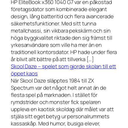
HP EliteBook x360 1040 G7 var en påkostad
företagsdator som kombinerade elegant
design, lång batteritid och flera avancerade
säkerhetsfunktioner. Med sitt tunna
metallchassi, sin vikbara pekskärm och sin
höga byggkvalitet riktade den sig främst till
yrkesanvändare som ville ha mer än en
traditionell kontorsdator. HP hade under flera
år blivit allt bättre på att tillverka […]
Skool Daze – spelet som gjorde skolan till ett
öppet kaos
När Skool Daze släpptes 1984 till ZX
Spectrum var det något helt annat än de
flesta spel på marknaden. I stället för
rymdstrider och monster fick spelaren
uppleva en kaotisk skoldag där målet var att
stjäla sitt eget betyg ur personalrummets
kassaskåp. Med humor, busiga elever,