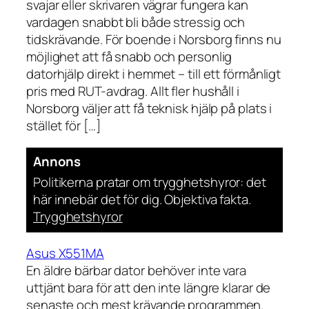
svajar eller skrivaren vägrar fungera kan
vardagen snabbt bli både stressig och
tidskrävande. För boende i Norsborg finns nu
möjlighet att få snabb och personlig
datorhjälp direkt i hemmet – till ett förmånligt
pris med RUT-avdrag. Allt fler hushåll i
Norsborg väljer att få teknisk hjälp på plats i
stället för […]
Annons
Politikerna pratar om trygghetshyror: det
här innebär det för dig. Objektiva fakta.
Trygghetshyror
Asus X551MA
En äldre bärbar dator behöver inte vara
uttjänt bara för att den inte längre klarar de
senaste och mest krävande programmen.