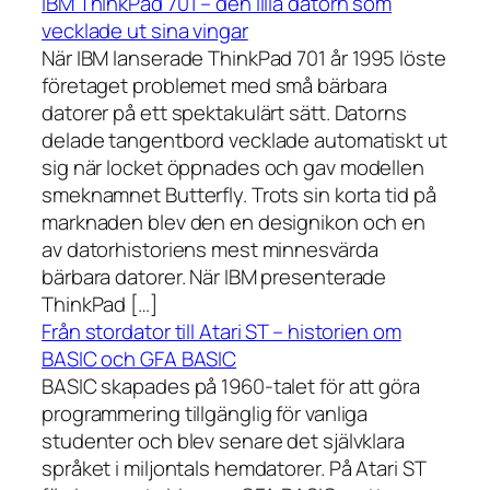
IBM ThinkPad 701 – den lilla datorn som
vecklade ut sina vingar
När IBM lanserade ThinkPad 701 år 1995 löste
företaget problemet med små bärbara
datorer på ett spektakulärt sätt. Datorns
delade tangentbord vecklade automatiskt ut
sig när locket öppnades och gav modellen
smeknamnet Butterfly. Trots sin korta tid på
marknaden blev den en designikon och en
av datorhistoriens mest minnesvärda
bärbara datorer. När IBM presenterade
ThinkPad […]
Från stordator till Atari ST – historien om
BASIC och GFA BASIC
BASIC skapades på 1960-talet för att göra
programmering tillgänglig för vanliga
studenter och blev senare det självklara
språket i miljontals hemdatorer. På Atari ST