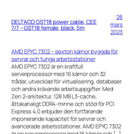
28
DELTACO GST18 power cable, CEE
mars
7/7 – GST18 female, black, 5m
2023
AMD EPYC 7302 – sexton kärnor byggda för
servrar och tunga arbetsstationer
AMD EPYC 7302 är en kraftfull
serverprocessor med 16 kärnor och 32
trådar, utvecklad för virtualisering, databaser
och andra krävande arbetsuppgifter. Med
Zen 2-arkitektur, 128 MB L3-cache,
åttakanaligt DDR4-minne och stöd för PCI
Express 4.0 erbjuder den fortfarande
imponerande kapacitet för servrar och
avancerade arbetsstationer. AMD EPYC 7302
är en serverprocessor med 16 kärnor och […]