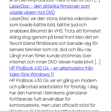
LaserDisc – den jättelika filmskivan som
visade vägen mot DVD
LaserDisc var den stora, blanka videoskivan
som lovade bättre bild, bättre ljud och
snabbare åtkomst än VHS. Trots att formatet
aldrig slog igenom på bred front blev det en
favorit bland filmälskare och banade väg för
senare tekniker som cd, dvd och Blu-ray.
Långt innan filmer kunde strömmas över
internet och innan DVD-skivan hade blivit […]
HP ProBook 430 G4 – en arbetsdator från
tiden före Windows 11
HP ProBook 430 G4 var en gång en modern
och påkostad arbetsdator för företag. I dag
har den hamnat i teknikens gränsland:
fortfarande fullt användbar för
kontorsarbete, men utan officiellt stöd för