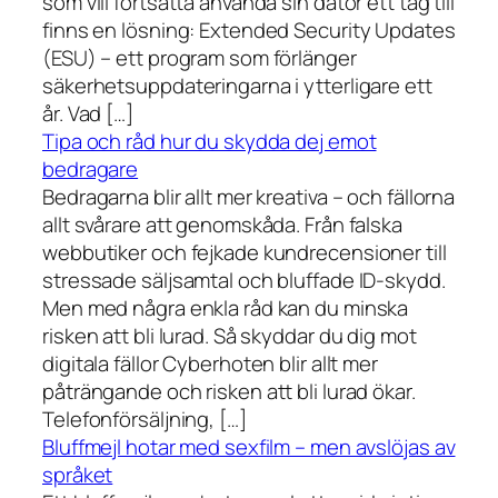
som vill fortsätta använda sin dator ett tag till
finns en lösning: Extended Security Updates
(ESU) – ett program som förlänger
säkerhetsuppdateringarna i ytterligare ett
år. Vad […]
Tipa och råd hur du skydda dej emot
bedragare
Bedragarna blir allt mer kreativa – och fällorna
allt svårare att genomskåda. Från falska
webbutiker och fejkade kundrecensioner till
stressade säljsamtal och bluffade ID-skydd.
Men med några enkla råd kan du minska
risken att bli lurad. Så skyddar du dig mot
digitala fällor Cyberhoten blir allt mer
påträngande och risken att bli lurad ökar.
Telefonförsäljning, […]
Bluffmejl hotar med sexfilm – men avslöjas av
språket