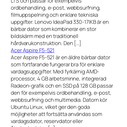
LTS och passar för exempelvis
ordbehandling, e-post, webbsurfning,
filmuppspelning och enklare tekniska
uppgifter. Lenovo IdeaPad 330-17IKB är en
bärbar dator som kombinerar en stor
bildskärm med en traditionell
hårdvarukonstruktion. Den […]
Acer Aspire F5-521
Acer Aspire F5-521 är en äldre bärbar dator
som fortfarande fungerar bra för enklare
vardagsuppgifter. Med fyrkärnig AMD-
processor, 4 GB arbetsminne, integrerad
Radeon-grafik och en SSD på 128 GB passar
den för exempelvis ordbehandling, e-post,
webbsurfning och multimedia. Datorn kör
Ubuntu Linux, vilket ger den goda
möjligheter att fortsätta användas som
vardagsdator, reservdator eller