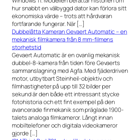
Windows 11. Modellen berättar historien om
hur snabbt en välbyggd dator kan förlora sitt
ekonomiska värde – trots att hårdvaran
fortfarande fungerar. När […]
Dubbelåtta Kameran Gevaert Automatic – en
mekanisk filmkamera från 8 mm-filmens
storhetstid
Gevaert Automatic är en ovanlig mekanisk
dubbel-8-kamera från tiden före Gevaerts
sammanslagning med Agfa. Med fjäderdriven
motor, utbytbart Steinheil-objektiv och
filmhastigheter på upp till 32 bilder per
sekund är den både ett intressant stycke
fotohistoria och ett fint exempel på den
avancerade finmekanik som präglade 1900-
talets analoga filmkameror. Långt innan
mobiltelefoner och digitala videokameror
gjorde […]