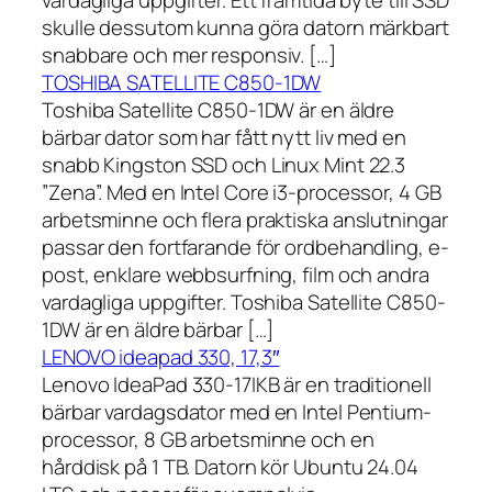
vardagliga uppgifter. Ett framtida byte till SSD
skulle dessutom kunna göra datorn märkbart
snabbare och mer responsiv. […]
TOSHIBA SATELLITE C850-1DW
Toshiba Satellite C850-1DW är en äldre
bärbar dator som har fått nytt liv med en
snabb Kingston SSD och Linux Mint 22.3
”Zena”. Med en Intel Core i3-processor, 4 GB
arbetsminne och flera praktiska anslutningar
passar den fortfarande för ordbehandling, e-
post, enklare webbsurfning, film och andra
vardagliga uppgifter. Toshiba Satellite C850-
1DW är en äldre bärbar […]
LENOVO ideapad 330, 17,3″
Lenovo IdeaPad 330-17IKB är en traditionell
bärbar vardagsdator med en Intel Pentium-
processor, 8 GB arbetsminne och en
hårddisk på 1 TB. Datorn kör Ubuntu 24.04