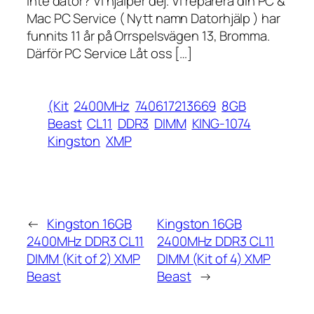
inte dator? Vi hjälper dej. Vi reparera din PC &
Mac PC Service ( Nytt namn Datorhjälp ) har
funnits 11 år på Orrspelsvägen 13, Bromma.
Därför PC Service Låt oss […]
(Kit
2400MHz
740617213669
8GB
Beast
CL11
DDR3
DIMM
KING-1074
Kingston
XMP
←
Kingston 16GB
Kingston 16GB
2400MHz DDR3 CL11
2400MHz DDR3 CL11
DIMM (Kit of 2) XMP
DIMM (Kit of 4) XMP
Beast
Beast
→