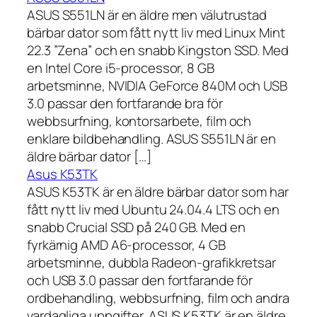
ASUS S551LN är en äldre men välutrustad
bärbar dator som fått nytt liv med Linux Mint
22.3 ”Zena” och en snabb Kingston SSD. Med
en Intel Core i5-processor, 8 GB
arbetsminne, NVIDIA GeForce 840M och USB
3.0 passar den fortfarande bra för
webbsurfning, kontorsarbete, film och
enklare bildbehandling. ASUS S551LN är en
äldre bärbar dator […]
Asus K53TK
ASUS K53TK är en äldre bärbar dator som har
fått nytt liv med Ubuntu 24.04.4 LTS och en
snabb Crucial SSD på 240 GB. Med en
fyrkärnig AMD A6-processor, 4 GB
arbetsminne, dubbla Radeon-grafikkretsar
och USB 3.0 passar den fortfarande för
ordbehandling, webbsurfning, film och andra
vardagliga uppgifter. ASUS K53TK är en äldre