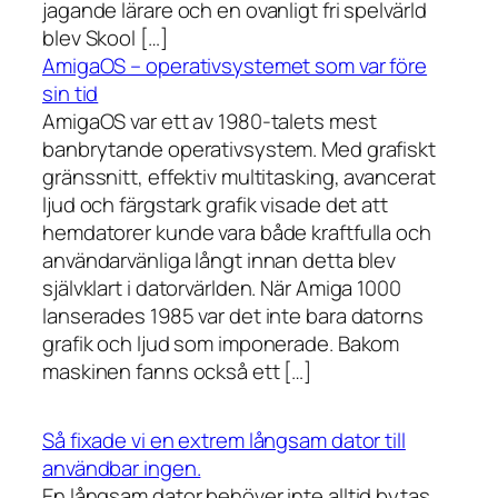
jagande lärare och en ovanligt fri spelvärld
blev Skool […]
AmigaOS – operativsystemet som var före
sin tid
AmigaOS var ett av 1980-talets mest
banbrytande operativsystem. Med grafiskt
gränssnitt, effektiv multitasking, avancerat
ljud och färgstark grafik visade det att
hemdatorer kunde vara både kraftfulla och
användarvänliga långt innan detta blev
självklart i datorvärlden. När Amiga 1000
lanserades 1985 var det inte bara datorns
grafik och ljud som imponerade. Bakom
maskinen fanns också ett […]
Så fixade vi en extrem långsam dator till
användbar ingen.
En långsam dator behöver inte alltid bytas