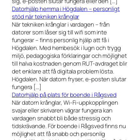
sig, e-posten slutar fungera eller den […]
Datorhjälp hemma i Högdalen – personligt
stöd när tekniken krånglar
När tekniken krånglar i vardagen – från
datorer som låser sig till wifi som inte
fungerar – finns personlig hjälp att få i
Högdalen. Med hembesök i lugn och trygg
miljö, pedagogiska förklaringar och möjlighet
till halva kostnaden genom RUT-avdraget blir
det enklare att få digitala problem lösta.
Högdalen. När datorn fryser, e-posten slutar
fungera […]
Datorhjälp på plats för boende i Rågsved
När datorn krånglar, Wi-Fi-uppkopplingen
svajar eller skrivaren vägrar fungera kan
vardagen snabbt bli både stressig och
tidskrävande. För boende i Rågsved finns nu
möjlighet att få snabb och personlig