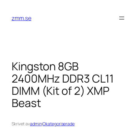
Hoppa
till
zmm.se
innehåll
Kingston 8GB
2400MHz DDR3 CL11
DIMM (Kit of 2) XMP
Beast
Skrivet av
admin
i
Okategoriserade