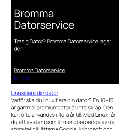
Bromma
Datorservice
Trasig Dator? Bromma Datorservice lagar
den.
Bromma Datorservice
Länkar
Linuxifiera din dator
Varför ska du linuxifiera din dator? En 10–15
år gammal premiumdator är inte skräp. Den
kan ofta användas i flera år till. Med Linux får
du ett system som är mer oberoende av de
stora teknikjättarna Google, Microsoft och