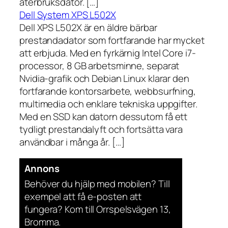
återbruksdator. […]
Dell System XPS L502X
Dell XPS L502X är en äldre bärbar
prestandadator som fortfarande har mycket
att erbjuda. Med en fyrkärnig Intel Core i7-
processor, 8 GB arbetsminne, separat
Nvidia-grafik och Debian Linux klarar den
fortfarande kontorsarbete, webbsurfning,
multimedia och enklare tekniska uppgifter.
Med en SSD kan datorn dessutom få ett
tydligt prestandalyft och fortsätta vara
användbar i många år. […]
Annons
Behöver du hjälp med mobilen? Till
exempel att få e-posten att
fungera? Kom till Orrspelsvägen 13,
Bromma.