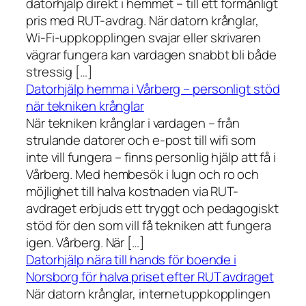
datorhjälp direkt i hemmet – till ett förmånligt
pris med RUT-avdrag. När datorn krånglar,
Wi-Fi-uppkopplingen svajar eller skrivaren
vägrar fungera kan vardagen snabbt bli både
stressig […]
Datorhjälp hemma i Vårberg – personligt stöd
när tekniken krånglar
När tekniken krånglar i vardagen – från
strulande datorer och e-post till wifi som
inte vill fungera – finns personlig hjälp att få i
Vårberg. Med hembesök i lugn och ro och
möjlighet till halva kostnaden via RUT-
avdraget erbjuds ett tryggt och pedagogiskt
stöd för den som vill få tekniken att fungera
igen. Vårberg. När […]
Datorhjälp nära till hands för boende i
Norsborg för halva priset efter RUT avdraget
När datorn krånglar, internetuppkopplingen