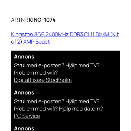
ARTNR
KING-1074
Kingston 8GB 2400MHz DDR3 CL11 DIMM (Kit
of 2) XMP Beast
Annons
Strul med e-posten? Hjälp med TV?
Problem med wifi?
Digital Fixare Stockholm
Annons
Strul med e-posten? Hjälp med TV?
Problem med wifi? Hjälp med datorn?
PC Service
Annons