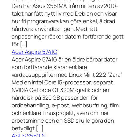
Den här Asus X551MA från mitten av 2010-
talet har fått nytt liv med Debian och visar
hur fri programvara kan göra enkel, åldrad
hårdvara användbar igen. Med rätt
anpassningar räcker datorn fortfarande gott
för […]
Acer Aspire 5741G
Acer Aspire 5741G är en äldre bärbar dator
som fortfarande klarar enklare
vardagsuppgifter med Linux Mint 22.2 ”Zara”.
Med en Intel Core i5-processor, separat
NVIDIA GeForce GT 320M-grafik och en
hårddisk på 320 GB passar den för
ordbehandling, e-post, webbsurfning, film
och enklare Linuxprojekt, även om mer
arbetsminne och en SSD skulle göra den
betydligt […]
ASUS S551LN